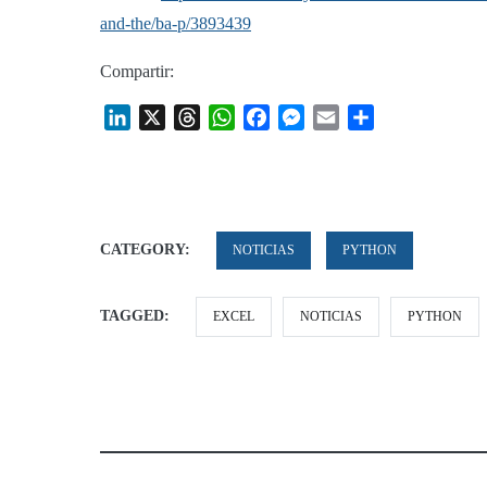
and-the/ba-p/3893439
Compartir:
LinkedIn
X
Threads
WhatsApp
Facebook
Messenger
Email
Share
CATEGORY:
NOTICIAS
PYTHON
TAGGED:
EXCEL
NOTICIAS
PYTHON