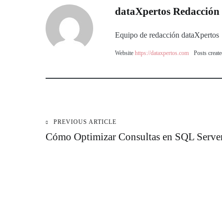
dataXpertos Redacción
Equipo de redacción dataXpertos
Website
https://dataxpertos.com
Posts creat
PREVIOUS ARTICLE
Navegación
Cómo Optimizar Consultas en SQL Serve
de
entradas