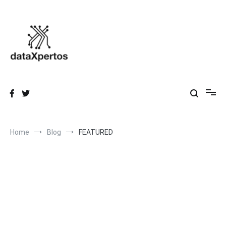
Skip
to
content
dataXpertos
Datos que inspiran, Conocimiento que transforma.
Home
Blog
FEATURED