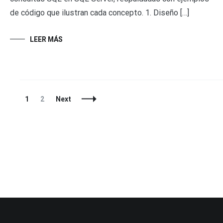
de código que ilustran cada concepto. 1. Diseño […]
LEER MÁS
Posts
Page
Page
1
2
Next
Navigation