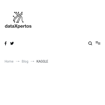
Skip
to
content
dataXpertos
Datos que inspiran, Conocimiento que transforma.
Home
Blog
KAGGLE