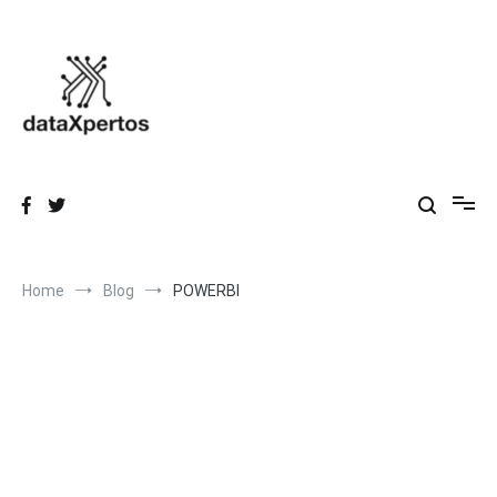
Skip
to
content
dataXpertos
Datos que inspiran, Conocimiento que transforma.
Home
Blog
POWERBI