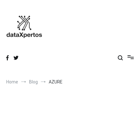
Skip
to
content
dataXpertos
Datos que inspiran, Conocimiento que transforma.
Home
Blog
AZURE